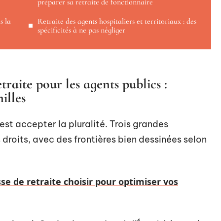
préparer sa retraite de fonctionnaire
s la
Retraite des agents hospitaliers et territoriaux : des
spécificités à ne pas négliger
raite pour les agents publics :
illes
’est accepter la pluralité. Trois grandes
 droits, avec des frontières bien dessinées selon
se de retraite choisir pour optimiser vos