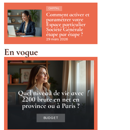
CAPITAL
Comment activer et
paramétrer votre
Espace particulier
Société Générale
étape par étape ?
29 mars 2026
En vogue
Quel niveau de vie avec
2200 brute en net en
province ou à Paris ?
BUDGET