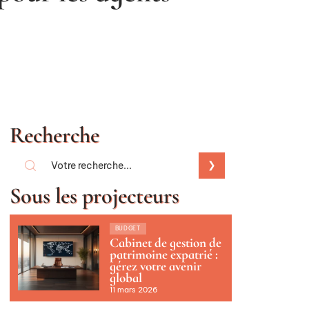
Recherche
Sous les projecteurs
BUDGET
Cabinet de gestion de
patrimoine expatrié :
gérez votre avenir
global
11 mars 2026