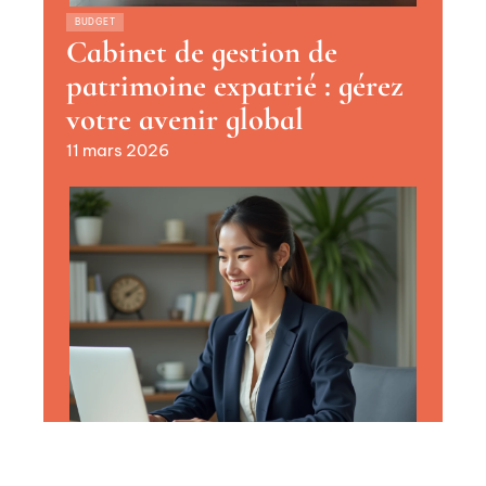
BUDGET
Cabinet de gestion de
patrimoine expatrié : gérez
votre avenir global
11 mars 2026
CAPITAL