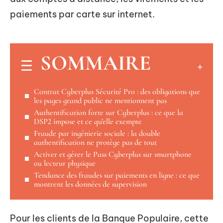
paiements par carte sur internet.
SOMMAIRE
Contrat Cyberplus Sécurité Pro : des obligations que
les pages grand public ne mentionnent pas
Authentification forte sur Cyberplus : ce que la
DSP2 impose et ce qu’elle exempte
Fraude par ingénierie sociale : la double
authentification ne protège pas de tout
Activer et gérer le Pass Cyberplus sur smartphone
ou lecteur physique
Tendance des fraudes sur paiements en ligne : ce que
montrent les données de supervision
Pour les clients de la Banque Populaire, cette