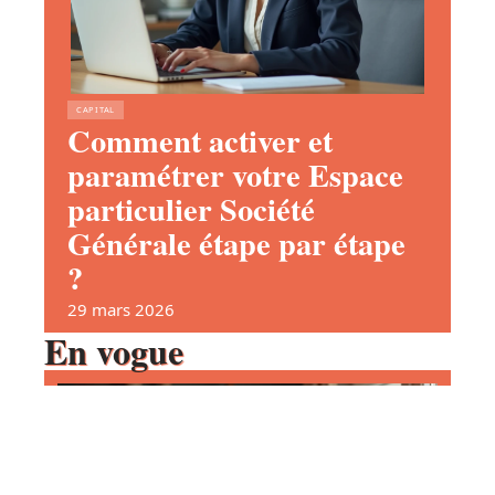
CAPITAL
Comment activer et
paramétrer votre Espace
particulier Société
Générale étape par étape
?
29 mars 2026
En vogue