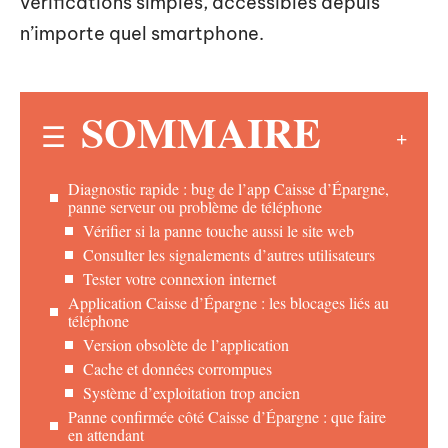
vérifications simples, accessibles depuis
n’importe quel smartphone.
SOMMAIRE
Diagnostic rapide : bug de l’app Caisse d’Épargne,
panne serveur ou problème de téléphone
Vérifier si la panne touche aussi le site web
Consulter les signalements d’autres utilisateurs
Tester votre connexion internet
Application Caisse d’Épargne : les blocages liés au
téléphone
Version obsolète de l’application
Cache et données corrompues
Système d’exploitation trop ancien
Panne confirmée côté Caisse d’Épargne : que faire
en attendant