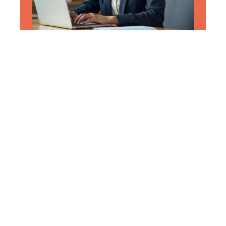
CAPITAL
Comment activer et
paramétrer votre Espace
particulier Société
Générale étape par étape
?
29 mars 2026
En vogue